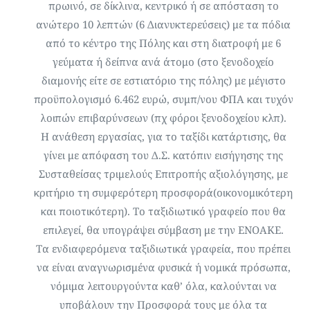
πρωινό, σε δίκλινα, κεντρικό ή σε απόσταση το
ανώτερο 10 λεπτών (6 Διανυκτερεύσεις) με τα πόδια
από το κέντρο της Πόλης και στη διατροφή με 6
γεύματα ή δείπνα ανά άτομο (στο ξενοδοχείο
διαμονής είτε σε εστιατόριο της πόλης) με μέγιστο
προϋπολογισμό 6.462 ευρώ, συμπ/νου ΦΠΑ και τυχόν
λοιπών επιβαρύνσεων (πχ φόροι ξενοδοχείου κλπ).
Η ανάθεση εργασίας, για το ταξίδι κατάρτισης, θα
γίνει με απόφαση του Δ.Σ. κατόπιν εισήγησης της
Συσταθείσας τριμελούς Επιτροπής αξιολόγησης, με
κριτήριο τη συμφερότερη προσφορά(οικονομικότερη
και ποιοτικότερη). Το ταξιδιωτικό γραφείο που θα
επιλεγεί, θα υπογράψει σύμβαση με την ΕΝΟΑΚΕ.
Τα ενδιαφερόμενα ταξιδιωτικά γραφεία, που πρέπει
να είναι αναγνωρισμένα φυσικά ή νομικά πρόσωπα,
νόμιμα λειτουργούντα καθ’ όλα, καλούνται να
υποβάλουν την Προσφορά τους με όλα τα