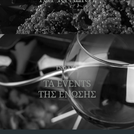
ΕΝ.Ο.Α.Κ.Ε
ΤΑ EVENTS
ΤΗΣ ΕΝΩΣΗΣ