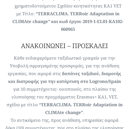
χρηματοδοτούμενου Σχεδίου κινητικότητας KA1 VET
με Τίτλο:
“ΤΕRRACLIMA. TERRoir Adaptation in
CLIMAte change” και κωδ έργου 2019-1-EL01-KA102-
060965
ΑΝΑΚΟΙΝΩΝΕΙ – ΠΡΟΣΚΑΛΕΙ
Κάθε ενδιαφερόμενο ταξιδιωτικό γραφείο για την
Υποβολή σφραγισμένης προσφοράς, για την ανάθεση
εργασίας, που αφορά στις
δαπάνες ταξιδιού, διαμονής
και διατροφής για την κατάρτιση στο Logrono/Spain
για 10 συμμετέχοντες- οινοποιούς, στο πλαίσιο της
υλοποίησης του προγράμματος Erasmus+ KA1, VET,
σχέδιο με τίτλο
“ΤΕRRACLIMA. TERRoir Adaptation in
CLIMAte change”
.
Το αντικείμενο της, προς ανάθεση, υπηρεσίας αφορά
δέκα (10) συμμετέχοντες, που στο πλαίσιο της υλοποίησης