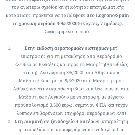
του ανωτέρω σχεδίου κινητικότητας επαγγελματικής
κατάρτισης, πρόκειται να ταξιδέψουν
στο Logrono/Spain
τη
χρονική περίοδο 3-9/5/2020(6 νύχτες, 7 ημέρες)
.
Συγκεκριμένα αφορά:
Στην έκδοση αεροπορικών εισιτηρίων
μετ΄
επιστροφής για τη μετακίνηση από Αεροδρόμιο
Ελευθέριος Βενιζέλος και προς τη Μαδρίτη(Απευθείας
πτήση). Αναχώρηση 3/5/2020 από Αθήνα προς
Μαδρίτη/ Επιστροφή 9/5/2020 από Μαδρίτη προς
Αθήνα) και στην εκμίσθωση ιδιωτικού λεωφορείου από
Μαδρίτη έως Λογκρόνο με επιστροφή, με μέγιστο
προϋπολογισμό 3.600 ευρώ, συμπ/νου ΦΠΑ και τυχόν
λοιπών επιβαρύνσεων (πχ φόροι αεροδρομίων κλπ)
Στη Διαμονή σε ξενοδοχείο 4 αστέρων
(απαραίτητη
η ιστοσελίδα του προσφερόμενου ξενοδοχείου) με