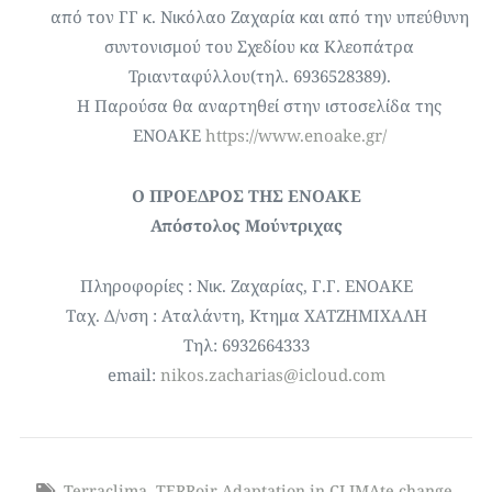
από τον ΓΓ κ. Νικόλαο Ζαχαρία και από την υπεύθυνη
συντονισμού του Σχεδίου κα Κλεοπάτρα
Τριανταφύλλου(τηλ. 6936528389).
Η Παρούσα θα αναρτηθεί στην ιστοσελίδα της
ΕΝΟΑΚΕ
https://www.enoake.gr/
Ο ΠΡΟΕΔΡΟΣ ΤΗΣ ΕΝΟΑΚΕ
Απόστολος Μούντριχας
Πληροφορίες : Νικ. Ζαχαρίας, Γ.Γ. ΕΝΟΑΚΕ
Ταχ. Δ/νση : Αταλάντη, Κτημα ΧΑΤΖΗΜΙΧΑΛΗ
Τηλ: 6932664333
email:
nikos.zacharias@icloud.com
Terraclima
,
TERRoir Adaptation in CLIMAte change
,