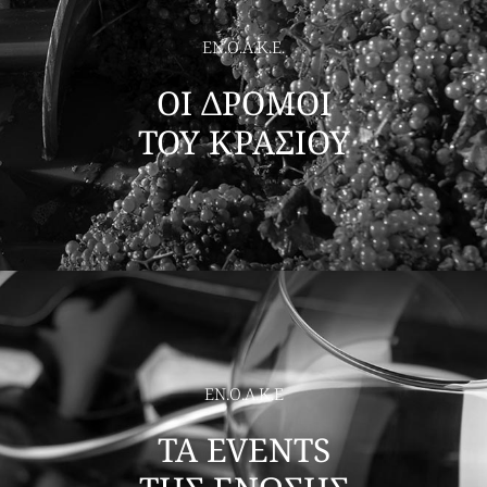
ΕΝ.Ο.Α.Κ.Ε.
ΟΙ ΔΡΟΜΟΙ
ΤΟΥ ΚΡΑΣΙΟΥ
ΕΝ.Ο.Α.Κ.Ε
ΤΑ EVENTS