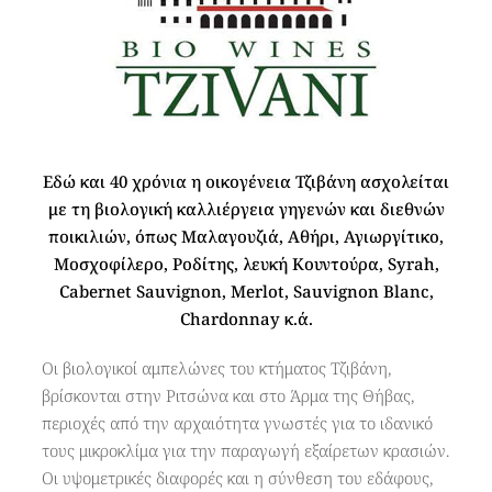
Εδώ και 40 χρόνια η οικογένεια Τζιβάνη ασχολείται
με τη βιολογική καλλιέργεια γηγενών και διεθνών
ποικιλιών, όπως Μαλαγουζιά, Αθήρι, Αγιωργίτικο,
Μοσχοφίλερο, Ροδίτης, λευκή Κουντούρα, Syrah,
Cabernet Sauvignon, Merlot, Sauvignon Blanc,
Chardonnay κ.ά.
Oι βιολογικοί αμπελώνες του κτήματος Τζιβάνη,
βρίσκονται στην Ριτσώνα και στο Άρμα της Θήβας,
περιοχές από την αρχαιότητα γνωστές για το ιδανικό
τους μικροκλίμα για την παραγωγή εξαίρετων κρασιών.
Οι υψομετρικές διαφορές και η σύνθεση του εδάφους,